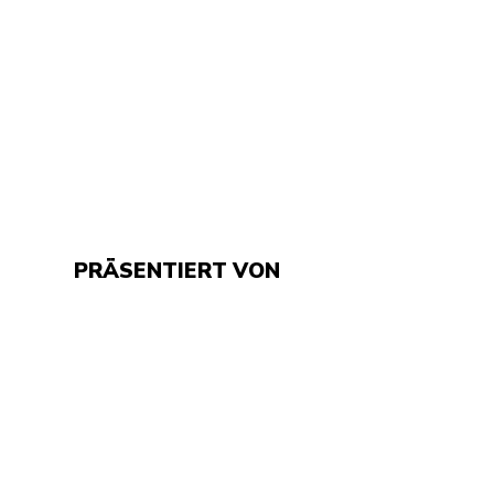
Triff andere Sammler aus
In- und Ausland
Deals & Karten, die du
sonst nicht findest
PRÄSENTIERT VON