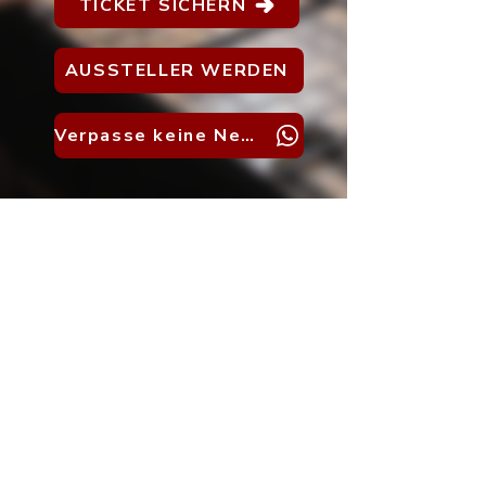
TICKET SICHERN
AUSSTELLER WERDEN
Verpasse keine News
Kaufe & tausche
Sammelkarten vor Ort
auf über 400 m2
Diverse Händler aus der
ganzen Schweiz auf über
1000 m2